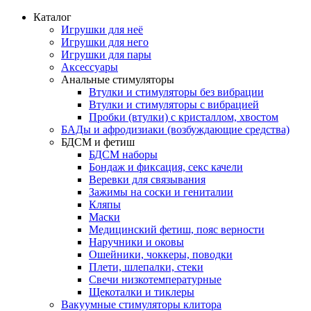
Каталог
Игрушки для неё
Игрушки для него
Игрушки для пары
Аксессуары
Анальные стимуляторы
Втулки и стимуляторы без вибрации
Втулки и стимуляторы с вибрацией
Пробки (втулки) с кристаллом, хвостом
БАДы и афродизиаки (возбуждающие средства)
БДСМ и фетиш
БДСМ наборы
Бондаж и фиксация, секс качели
Веревки для связывания
Зажимы на соски и гениталии
Кляпы
Маски
Медицинский фетиш, пояс верности
Наручники и оковы
Ошейники, чоккеры, поводки
Плети, шлепалки, стеки
Свечи низкотемпературные
Щекоталки и тиклеры
Вакуумные стимуляторы клитора