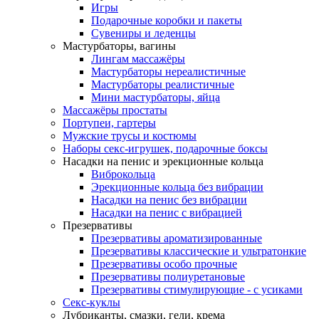
Игры
Подарочные коробки и пакеты
Сувениры и леденцы
Мастурбаторы, вагины
Лингам массажёры
Мастурбаторы нереалистичные
Мастурбаторы реалистичные
Мини мастурбаторы, яйца
Массажёры простаты
Портупеи, гартеры
Мужские трусы и костюмы
Наборы секс-игрушек, подарочные боксы
Насадки на пенис и эрекционные кольца
Виброкольца
Эрекционные кольца без вибрации
Насадки на пенис без вибрации
Насадки на пенис с вибрацией
Презервативы
Презервативы ароматизированные
Презервативы классические и ультратонкие
Презервативы особо прочные
Презервативы полиуретановые
Презервативы стимулирующие - с усиками
Секс-куклы
Лубриканты, смазки, гели, крема