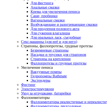
Для фистинга
Анальные смазки
Крема для увеличения пениса
Саше, пробники
Вагинальные смазки
Возбуждающие и разогревающие смазки
Для продления полового акта
Для сужения влагалища
Для оральных ласк, съедобные
Секс-машины (для неё и для него)
Страпоны, фаллопротезы, грудные протезы
Безремневые страпоны
Насадки и трусики для страпонов
Страпоны на креплении
Фаллопротезы и грудные протезы
Увеличение пениса
Вакуумные помпы
Гидропомпы Bathmate
Экстендеры
Фистинг
Электростимуляция
Уход за игрушками, батарейки
Фаллоимитаторы
Фаллоимитаторы реалистичные и нереалисти
Фаллоимитаторы двухголовые