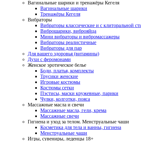
Вагинальные шарики и тренажёры Кегеля
Вагинальные шарики
Тренажёры Кегеля
Вибраторы
Вибраторы классические и с клиторальной с
Виброшарики, виброяйца
Мини вибраторы и вибромассажеры
Вибраторы реалистичные
Вибраторы для пар
Для вашего здоровья (витамины)
Духи с феромонами
Женское эротическое белье
Боди, платья, комплекты
Трусики женские
Игровые костюмы
Костюмы сетки
Пэстисы, маски кружевные, парики
Чулки, колготки, пояса
Массажные масла и свечи
Массажные масла, гели, крема
Массажные свечи
Гигиена и уход за телом. Менструальные чаши
Косметика для тела и ванны, гигиена
Менструальные чаши
Игры, сувениры, леденцы 18+