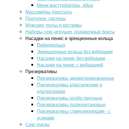
Мини мастурбаторы, яйца
Массажёры простаты
Портупеи, гартеры
Мужские трусы и костюмы
Наборы секс-игрушек, подарочные боксы
Насадки на пенис и эрекционные кольца
Виброкольца
Эрекционные кольца без вибрации
Насадки на пенис без вибрации
Насадки на пенис с вибрацией
Презервативы
Презервативы ароматизированные
Презервативы классические и
ультратонкие
Презервативы особо прочные
Презервативы полиуретановые
Презервативы стимулирующие - с
усиками
Секс-куклы