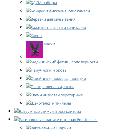
БДСМ наборы
Бондаж и фиксация, секс качели
Веревки для связывания
Зажимы на соски и гениталии
Кляпы
Маски
Медицинский фетиш, пояс верности
Наручники и оковы
Ошейники, чоккеры, поводки
Плети, шлепалки, стеки
Свечи низкотемпературные
Щекоталки и тиклеры
Вакуумные стимуляторы клитора
Вагинальные шарики и тренажёры Кегеля
Вагинальные шарики