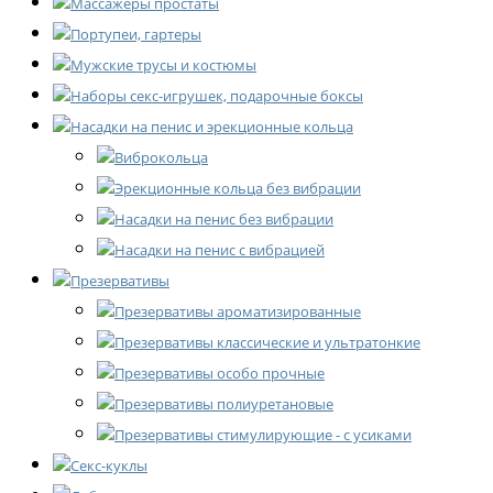
Массажёры простаты
Портупеи, гартеры
Мужские трусы и костюмы
Наборы секс-игрушек, подарочные боксы
Насадки на пенис и эрекционные кольца
Виброкольца
Эрекционные кольца без вибрации
Насадки на пенис без вибрации
Насадки на пенис с вибрацией
Презервативы
Презервативы ароматизированные
Презервативы классические и ультратонкие
Презервативы особо прочные
Презервативы полиуретановые
Презервативы стимулирующие - с усиками
Секс-куклы