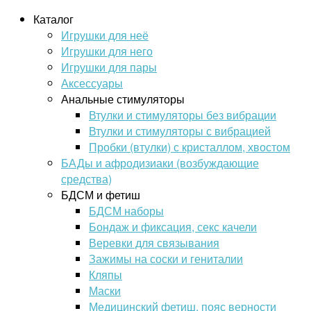
Каталог
Игрушки для неё
Игрушки для него
Игрушки для пары
Аксессуары
Анальные стимуляторы
Втулки и стимуляторы без вибрации
Втулки и стимуляторы с вибрацией
Пробки (втулки) с кристаллом, хвостом
БАДы и афродизиаки (возбуждающие
средства)
БДСМ и фетиш
БДСМ наборы
Бондаж и фиксация, секс качели
Веревки для связывания
Зажимы на соски и гениталии
Кляпы
Маски
Медицинский фетиш, пояс верности