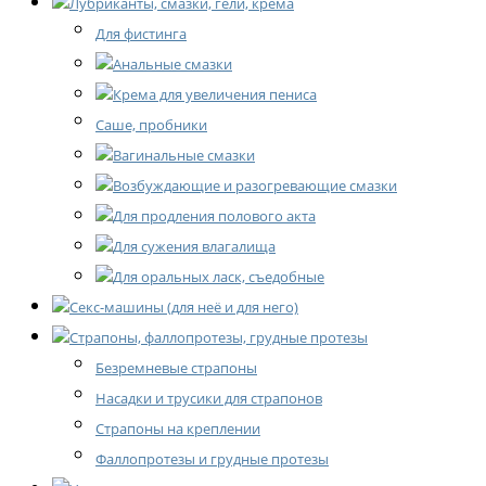
Лубриканты, смазки, гели, крема
Для фистинга
Анальные смазки
Крема для увеличения пениса
Саше, пробники
Вагинальные смазки
Возбуждающие и разогревающие смазки
Для продления полового акта
Для сужения влагалища
Для оральных ласк, съедобные
Секс-машины (для неё и для него)
Страпоны, фаллопротезы, грудные протезы
Безремневые страпоны
Насадки и трусики для страпонов
Страпоны на креплении
Фаллопротезы и грудные протезы