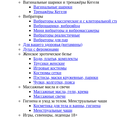
Вагинальные шарики и тренажёры Кегеля
Вагинальные шарики
Тренажёры Кегеля
Вибраторы
Вибраторы классические и с клиторальной с
Виброшарики, виброяйца
Мини вибраторы и вибромассажеры
Вибраторы реалистичные
Вибраторы для пар
Для вашего здоровья (витамины)
Духи с феромонами
Женское эротическое белье
Боди, платья, комплекты
Трусики женские
Игровые костюмы
Костюмы сетки
Пэстисы, маски кружевные, парики
Чулки, колготки, пояса
Массажные масла и свечи
Массажные масла, гели, крема
Массажные свечи
Гигиена и уход за телом. Менструальные чаши
Косметика для тела и ванны, гигиена
Менструальные чаши
Игры, сувениры, леденцы 18+