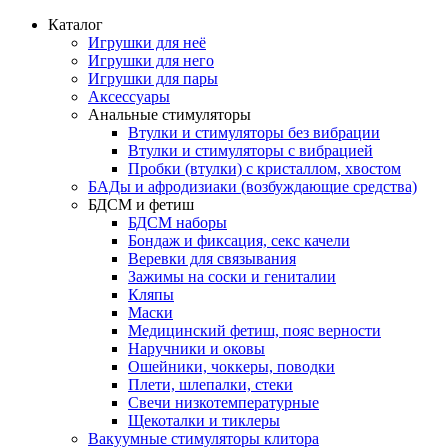
Каталог
Игрушки для неё
Игрушки для него
Игрушки для пары
Аксессуары
Анальные стимуляторы
Втулки и стимуляторы без вибрации
Втулки и стимуляторы с вибрацией
Пробки (втулки) с кристаллом, хвостом
БАДы и афродизиаки (возбуждающие средства)
БДСМ и фетиш
БДСМ наборы
Бондаж и фиксация, секс качели
Веревки для связывания
Зажимы на соски и гениталии
Кляпы
Маски
Медицинский фетиш, пояс верности
Наручники и оковы
Ошейники, чоккеры, поводки
Плети, шлепалки, стеки
Свечи низкотемпературные
Щекоталки и тиклеры
Вакуумные стимуляторы клитора