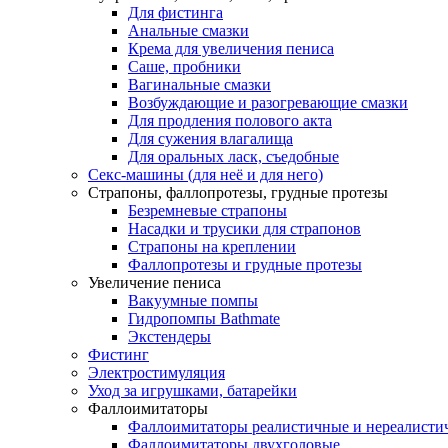
Для фистинга
Анальные смазки
Крема для увеличения пениса
Саше, пробники
Вагинальные смазки
Возбуждающие и разогревающие смазки
Для продления полового акта
Для сужения влагалища
Для оральных ласк, съедобные
Секс-машины (для неё и для него)
Страпоны, фаллопротезы, грудные протезы
Безремневые страпоны
Насадки и трусики для страпонов
Страпоны на креплении
Фаллопротезы и грудные протезы
Увеличение пениса
Вакуумные помпы
Гидропомпы Bathmate
Экстендеры
Фистинг
Электростимуляция
Уход за игрушками, батарейки
Фаллоимитаторы
Фаллоимитаторы реалистичные и нереалисти
Фаллоимитаторы двухголовые