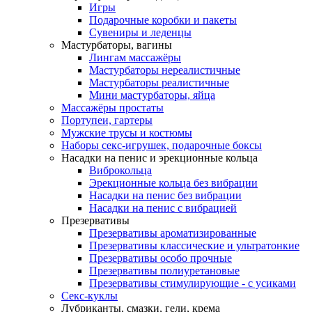
Игры
Подарочные коробки и пакеты
Сувениры и леденцы
Мастурбаторы, вагины
Лингам массажёры
Мастурбаторы нереалистичные
Мастурбаторы реалистичные
Мини мастурбаторы, яйца
Массажёры простаты
Портупеи, гартеры
Мужские трусы и костюмы
Наборы секс-игрушек, подарочные боксы
Насадки на пенис и эрекционные кольца
Виброкольца
Эрекционные кольца без вибрации
Насадки на пенис без вибрации
Насадки на пенис с вибрацией
Презервативы
Презервативы ароматизированные
Презервативы классические и ультратонкие
Презервативы особо прочные
Презервативы полиуретановые
Презервативы стимулирующие - с усиками
Секс-куклы
Лубриканты, смазки, гели, крема