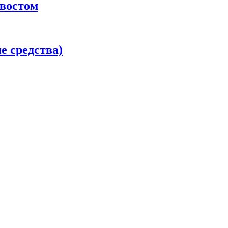
хвостом
 средства)