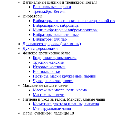
Вагинальные шарики и тренажёры Кегеля
Вагинальные шарики
Тренажёры Кегеля
Вибраторы
Вибраторы классические и с клиторальной с
Виброшарики, виброяйца
Мини вибраторы и вибромассажеры
Вибраторы реалистичные
Вибраторы для пар
Для вашего здоровья (витамины)
Духи с феромонами
Женское эротическое белье
Боди, платья, комплекты
Трусики женские
Игровые костюмы
Костюмы сетки
Пэстисы, маски кружевные, парики
Чулки, колготки, пояса
Массажные масла и свечи
Массажные масла, гели, крема
Массажные свечи
Гигиена и уход за телом. Менструальные чаши
Косметика для тела и ванны, гигиена
Менструальные чаши
Игры, сувениры, леденцы 18+