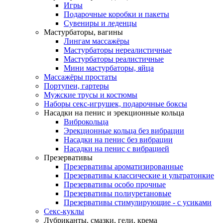
Игры
Подарочные коробки и пакеты
Сувениры и леденцы
Мастурбаторы, вагины
Лингам массажёры
Мастурбаторы нереалистичные
Мастурбаторы реалистичные
Мини мастурбаторы, яйца
Массажёры простаты
Портупеи, гартеры
Мужские трусы и костюмы
Наборы секс-игрушек, подарочные боксы
Насадки на пенис и эрекционные кольца
Виброкольца
Эрекционные кольца без вибрации
Насадки на пенис без вибрации
Насадки на пенис с вибрацией
Презервативы
Презервативы ароматизированные
Презервативы классические и ультратонкие
Презервативы особо прочные
Презервативы полиуретановые
Презервативы стимулирующие - с усиками
Секс-куклы
Лубриканты, смазки, гели, крема