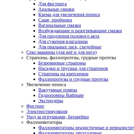
Для фистинга
Анальные смазки
Крема для увеличения пениса
Саше, пробники
Вагинальные смазки
Возбуждающие и разогревающие смазки
Для продления полового акта
Для сужения влагалища
Для оральных ласк, съедобные
Секс-машины (для неё и для него)
Страпоны, фаллопротезы, грудные протезы
Безремневые страпоны
Насадки и трусики для страпонов
Страпоны на креплении
Фаллопротезы и грудные протезы
Увеличение пениса
Вакуумные помпы
Гидропомпы Bathmate
Экстендеры
Фистинг
Электростимуляция
Уход за игрушками, батарейки
Фаллоимитаторы
Фаллоимитаторы реалистичные и нереалисти
Фаллоимитаторы двухголовые