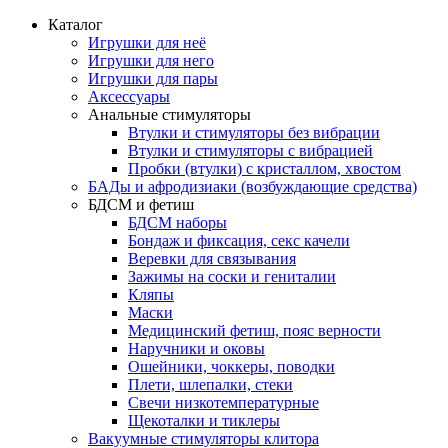
Каталог
Игрушки для неё
Игрушки для него
Игрушки для пары
Аксессуары
Анальные стимуляторы
Втулки и стимуляторы без вибрации
Втулки и стимуляторы с вибрацией
Пробки (втулки) с кристаллом, хвостом
БАДы и афродизиаки (возбуждающие средства)
БДСМ и фетиш
БДСМ наборы
Бондаж и фиксация, секс качели
Веревки для связывания
Зажимы на соски и гениталии
Кляпы
Маски
Медицинский фетиш, пояс верности
Наручники и оковы
Ошейники, чоккеры, поводки
Плети, шлепалки, стеки
Свечи низкотемпературные
Щекоталки и тиклеры
Вакуумные стимуляторы клитора