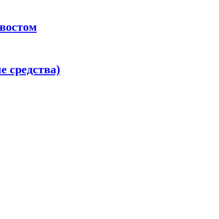
хвостом
 средства)