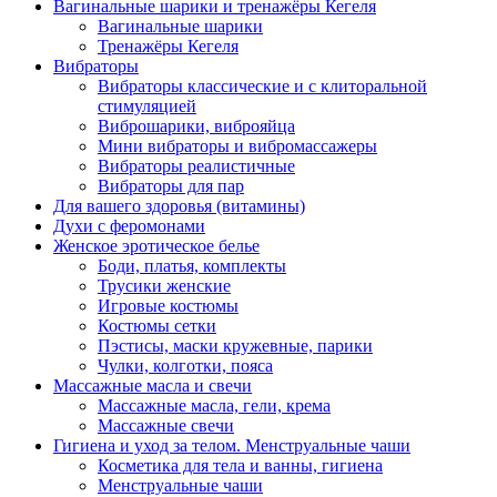
Вагинальные шарики и тренажёры Кегеля
Вагинальные шарики
Тренажёры Кегеля
Вибраторы
Вибраторы классические и с клиторальной
стимуляцией
Виброшарики, виброяйца
Мини вибраторы и вибромассажеры
Вибраторы реалистичные
Вибраторы для пар
Для вашего здоровья (витамины)
Духи с феромонами
Женское эротическое белье
Боди, платья, комплекты
Трусики женские
Игровые костюмы
Костюмы сетки
Пэстисы, маски кружевные, парики
Чулки, колготки, пояса
Массажные масла и свечи
Массажные масла, гели, крема
Массажные свечи
Гигиена и уход за телом. Менструальные чаши
Косметика для тела и ванны, гигиена
Менструальные чаши