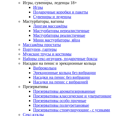
Игры, сувениры, леденцы 18+
Игры
Подарочные коробки и пакеты
Сувениры и леденцы
Мастурбаторы, вагины
Лингам массажёры
Мастурбаторы нереалистичные
Мастурбаторы реалистичные
Мини мастурбаторы, яйца
Массажёры простаты
Портупеи, гартеры
Мужские трусы и костюмы
Наборы секс-игрушек, подарочные боксы
Насадки на пенис и эрекционные кольца
Виброкольца
Эрекционные кольца без вибрации
Насадки на пенис без вибрации
Насадки на пенис с вибрацией
Презервативы
Презервативы ароматизированные
Презервативы классические и ультратонкие
Презервативы особо прочные
Презервативы полиуретановые
Презервативы стимулирующие - с усиками
Секс-куклы