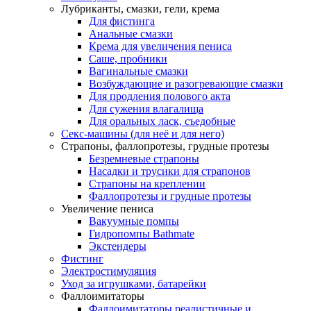
Лубриканты, смазки, гели, крема
Для фистинга
Анальные смазки
Крема для увеличения пениса
Саше, пробники
Вагинальные смазки
Возбуждающие и разогревающие смазки
Для продления полового акта
Для сужения влагалища
Для оральных ласк, съедобные
Секс-машины (для неё и для него)
Страпоны, фаллопротезы, грудные протезы
Безремневые страпоны
Насадки и трусики для страпонов
Страпоны на креплении
Фаллопротезы и грудные протезы
Увеличение пениса
Вакуумные помпы
Гидропомпы Bathmate
Экстендеры
Фистинг
Электростимуляция
Уход за игрушками, батарейки
Фаллоимитаторы
Фаллоимитаторы реалистичные и