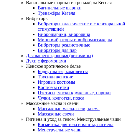
Вагинальные шарики и тренажёры Кегеля
Вагинальные шарики
Тренажёры Кегеля
Вибраторы
Вибраторы классические и с клиторальной
стимуляцией
Виброшарики, виброяйца
Мини вибраторы и вибромассажеры
Вибраторы реалистичные
Вибраторы для пар
Для вашего здоровья (витамины)
Духи с феромонами
Женское эротическое белье
Боди, платья, комплекты
Трусики женские
Игровые костюмы
Костюмы сетки
Пэстисы, маски кружевные, парики
Чулки, колготки, пояса
Массажные масла и свечи
Массажные масла, гели, крема
Массажные свечи
Гигиена и уход за телом. Менструальные чаши
Косметика для тела и ванны, гигиена
Менструальные чаши