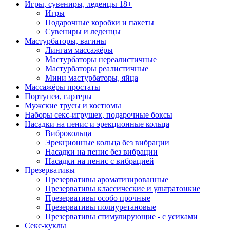
Игры, сувениры, леденцы 18+
Игры
Подарочные коробки и пакеты
Сувениры и леденцы
Мастурбаторы, вагины
Лингам массажёры
Мастурбаторы нереалистичные
Мастурбаторы реалистичные
Мини мастурбаторы, яйца
Массажёры простаты
Портупеи, гартеры
Мужские трусы и костюмы
Наборы секс-игрушек, подарочные боксы
Насадки на пенис и эрекционные кольца
Виброкольца
Эрекционные кольца без вибрации
Насадки на пенис без вибрации
Насадки на пенис с вибрацией
Презервативы
Презервативы ароматизированные
Презервативы классические и ультратонкие
Презервативы особо прочные
Презервативы полиуретановые
Презервативы стимулирующие - с усиками
Секс-куклы