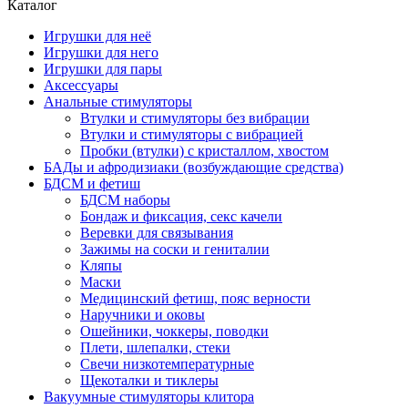
Каталог
Игрушки для неё
Игрушки для него
Игрушки для пары
Аксессуары
Анальные стимуляторы
Втулки и стимуляторы без вибрации
Втулки и стимуляторы с вибрацией
Пробки (втулки) с кристаллом, хвостом
БАДы и афродизиаки (возбуждающие средства)
БДСМ и фетиш
БДСМ наборы
Бондаж и фиксация, секс качели
Веревки для связывания
Зажимы на соски и гениталии
Кляпы
Маски
Медицинский фетиш, пояс верности
Наручники и оковы
Ошейники, чоккеры, поводки
Плети, шлепалки, стеки
Свечи низкотемпературные
Щекоталки и тиклеры
Вакуумные стимуляторы клитора