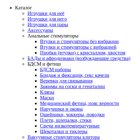
Каталог
Игрушки для неё
Игрушки для него
Игрушки для пары
Аксессуары
Анальные стимуляторы
Втулки и стимуляторы без вибрации
Втулки и стимуляторы с вибрацией
Пробки (втулки) с кристаллом, хвостом
БАДы и афродизиаки (возбуждающие средства)
БДСМ и фетиш
БДСМ наборы
Бондаж и фиксация, секс качели
Веревки для связывания
Зажимы на соски и гениталии
Кляпы
Маски
Медицинский фетиш, пояс верности
Наручники и оковы
Ошейники, чоккеры, поводки
Плети, шлепалки, стеки
Свечи низкотемпературные
Щекоталки и тиклеры
Вакуумные стимуляторы клитора