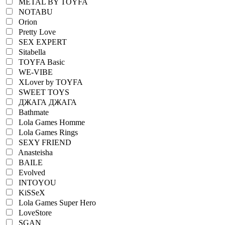
METAL BY TOYFA
NOTABU
Orion
Pretty Love
SEX EXPERT
Sitabella
TOYFA Basic
WE-VIBE
XLover by TOYFA
SWEET TOYS
ДЖАГА ДЖАГА
Bathmate
Lola Games Homme
Lola Games Rings
SEXY FRIEND
Anasteisha
BAILE
Evolved
INTOYOU
KiSSeX
Lola Games Super Hero
LoveStore
SGAN