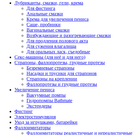
Лубриканты, смазки, гели, крема
Для фистинга
Анальные смазки
Крема для увеличения пениса
Саше, пробники
Вагинальные смазки
Возбуждающие и разогревающие смазки
Для продления полового акта
Для сужения влагалища
Для оральных ласк, съедобные
Секс-машины (для неё и для него)
Страпоны, фаллопротезы, грудные протезы
Безремневые страпоны
Насадки и трусики для страпонов
Страпоны на креплении
Фаллопротезы и грудные протезы
Увеличение пениса
Вакуумные помпы
Гидропомпы Bathmate
Экстендеры
Фистинг
Электростимуляция
Уход за игрушками, батарейки
Фаллоимитаторы
Фаллоимитаторы реалистичные и нереалистичные